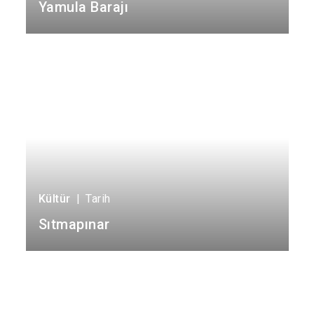
Yamula Barajı
İncesu
Kocasinan
Melikgazi
Kültür
|
Tarih
Sıtmapınar