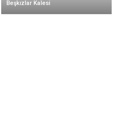
Beşkızlar Kalesi
Tomarza
Yahyalı
Yeşilhisar