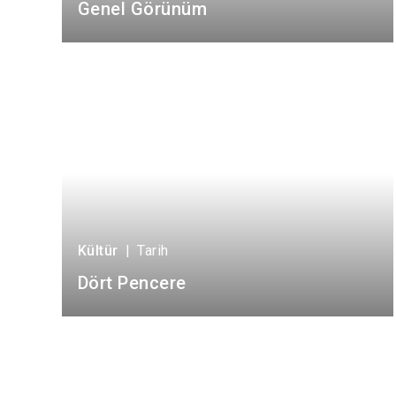
Genel Görünüm
Kültür
|
Tarih
Dört Pencere