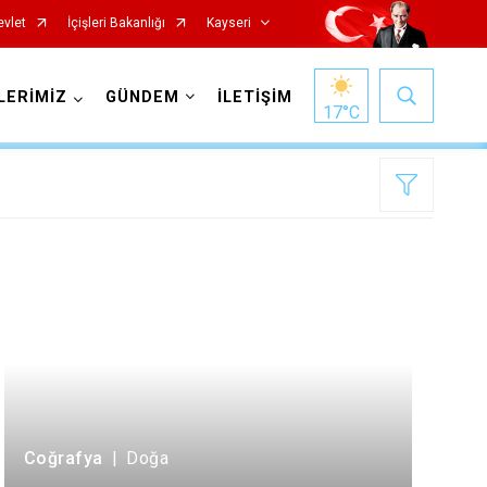
evlet
İçişleri Bakanlığı
Kayseri
LERİMİZ
GÜNDEM
İLETİŞİM
17
°C
Özvatan
Pınarbaşı
Sarıoğlan
Sarız
Coğrafya
|
Doğa
Talas