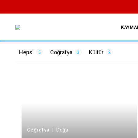
KAYMA
Hepsi
Coğrafya
Kültür
5
3
2
ETİKETLER
Çevre
1
Doğa
2
Tarih
2
Coğrafya
|
Doğa