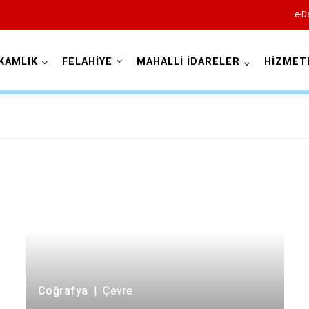
e-D
KAMLIK
FELAHİYE
MAHALLİ İDARELER
HİZMET
Kayseri
Akkışla
Bünyan
Develi
Felahiye
Coğrafya
|
Çevre
Hacılar